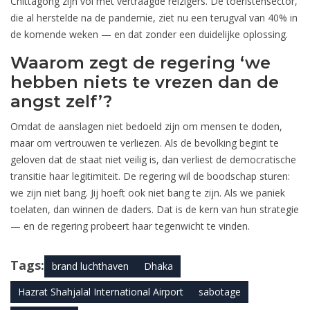
Chittagong zijn vol met vertraagde reizigers. De toeristensector,
die al herstelde na de pandemie, ziet nu een terugval van 40% in
de komende weken — en dat zonder een duidelijke oplossing.
Waarom zegt de regering ‘we
hebben niets te vrezen dan de
angst zelf’?
Omdat de aanslagen niet bedoeld zijn om mensen te doden,
maar om vertrouwen te verliezen. Als de bevolking begint te
geloven dat de staat niet veilig is, dan verliest de democratische
transitie haar legitimiteit. De regering wil de boodschap sturen:
we zijn niet bang. Jij hoeft ook niet bang te zijn. Als we paniek
toelaten, dan winnen de daders. Dat is de kern van hun strategie
— en de regering probeert haar tegenwicht te vinden.
Tags:
brand luchthaven
Dhaka
Hazrat Shahjalal International Airport
sabotage