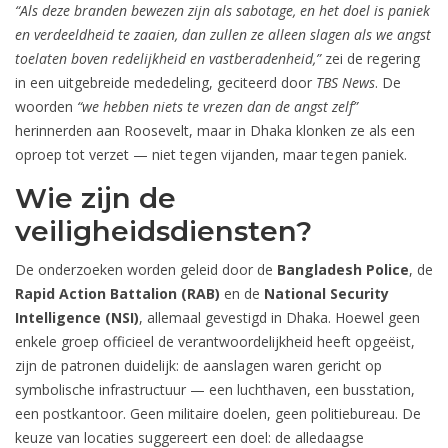
“Als deze branden bewezen zijn als sabotage, en het doel is paniek
en verdeeldheid te zaaien, dan zullen ze alleen slagen als we angst
toelaten boven redelijkheid en vastberadenheid,”
zei de regering
in een uitgebreide mededeling, geciteerd door
TBS News
. De
woorden
“we hebben niets te vrezen dan de angst zelf”
herinnerden aan Roosevelt, maar in Dhaka klonken ze als een
oproep tot verzet — niet tegen vijanden, maar tegen paniek.
Wie zijn de
veiligheidsdiensten?
De onderzoeken worden geleid door de
Bangladesh Police
, de
Rapid Action Battalion (RAB)
en de
National Security
Intelligence (NSI)
, allemaal gevestigd in Dhaka. Hoewel geen
enkele groep officieel de verantwoordelijkheid heeft opgeëist,
zijn de patronen duidelijk: de aanslagen waren gericht op
symbolische infrastructuur — een luchthaven, een busstation,
een postkantoor. Geen militaire doelen, geen politiebureau. De
keuze van locaties suggereert een doel: de alledaagse