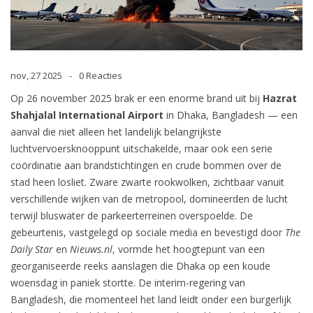
nov, 27 2025
0 Reacties
Op 26 november 2025 brak er een enorme brand uit bij
Hazrat
Shahjalal International Airport
in Dhaka, Bangladesh — een
aanval die niet alleen het landelijk belangrijkste
luchtvervoersknooppunt uitschakelde, maar ook een serie
coördinatie aan brandstichtingen en crude bommen over de
stad heen losliet. Zware zwarte rookwolken, zichtbaar vanuit
verschillende wijken van de metropool, domineerden de lucht
terwijl bluswater de parkeerterreinen overspoelde. De
gebeurtenis, vastgelegd op sociale media en bevestigd door
The
Daily Star
en
Nieuws.nl
, vormde het hoogtepunt van een
georganiseerde reeks aanslagen die Dhaka op een koude
woensdag in paniek stortte. De interim-regering van
Bangladesh, die momenteel het land leidt onder een burgerlijk