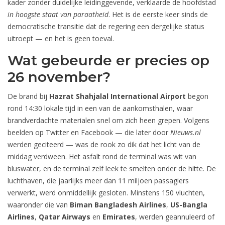
kader zonder duidelijke leidinggevende, verklaarde de hoofdstad
in hoogste staat van paraatheid
. Het is de eerste keer sinds de
democratische transitie dat de regering een dergelijke status
uitroept — en het is geen toeval.
Wat gebeurde er precies op
26 november?
De brand bij
Hazrat Shahjalal International Airport
begon
rond 14:30 lokale tijd in een van de aankomsthalen, waar
brandverdachte materialen snel om zich heen grepen. Volgens
beelden op Twitter en Facebook — die later door
Nieuws.nl
werden geciteerd — was de rook zo dik dat het licht van de
middag verdween. Het asfalt rond de terminal was wit van
bluswater, en de terminal zelf leek te smelten onder de hitte. De
luchthaven, die jaarlijks meer dan 11 miljoen passagiers
verwerkt, werd onmiddellijk gesloten. Minstens 150 vluchten,
waaronder die van
Biman Bangladesh Airlines
,
US-Bangla
Airlines
,
Qatar Airways
en
Emirates
, werden geannuleerd of