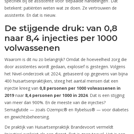
specifiek bij de assistente voor ‘bepaalde handelingen’. Dat
betekent: patiënten weten wat ze doen. Ze vertrouwen de
assistente. En dat is nieuw.
De stijgende druk: van 0,8
naar 8,4 injecties per 1000
volwassenen
Waarom is dit nu zo belangrijk? Omdat de hoeveelheid zorg die
door assistentes wordt gedaan, explosief is gestegen. Volgens
het
Nivel
-onderzoek uit 2024, gebaseerd op gegevens van bijna
400 huisartsenpraktijken, steeg het aantal mensen dat een
injectie kreeg van
0,8 personen per 1000 volwassenen in
2019
naar
8,4 personen per 1000 in 2024
. Dat is een stijging
van meer dan 900%. En de meeste van die injecties?
Semaglutide — zoals Ozempic® en Rybelsus® — voor diabetes
en gewichtsbeheersing.
De praktijk van
Huisartsenpraktijk Brandevoort
vermeldt