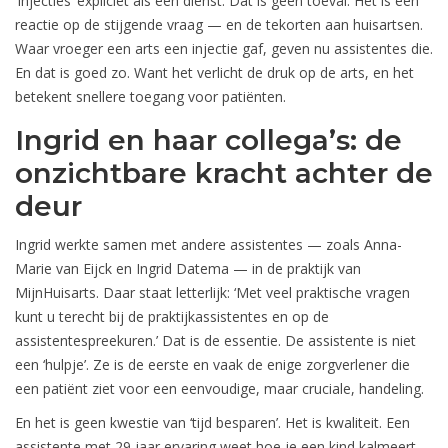
‘Injecties’ expliciet als een dienst. Dat is geen toeval. Het is een
reactie op de stijgende vraag — en de tekorten aan huisartsen.
Waar vroeger een arts een injectie gaf, geven nu assistentes die.
En dat is goed zo. Want het verlicht de druk op de arts, en het
betekent snellere toegang voor patiënten.
Ingrid en haar collega’s: de
onzichtbare kracht achter de
deur
Ingrid werkte samen met andere assistentes — zoals
Anna-
Marie van Eijck
en
Ingrid Datema
— in de praktijk van
MijnHuisarts
. Daar staat letterlijk: ‘Met veel praktische vragen
kunt u terecht bij de praktijkassistentes en op de
assistentespreekuren.’ Dat is de essentie. De assistente is niet
een ‘hulpje’. Ze is de eerste en vaak de enige zorgverlener die
een patiënt ziet voor een eenvoudige, maar cruciale, handeling.
En het is geen kwestie van ‘tijd besparen’. Het is kwaliteit. Een
assistente met 29 jaar ervaring weet hoe je een kind kalmeert