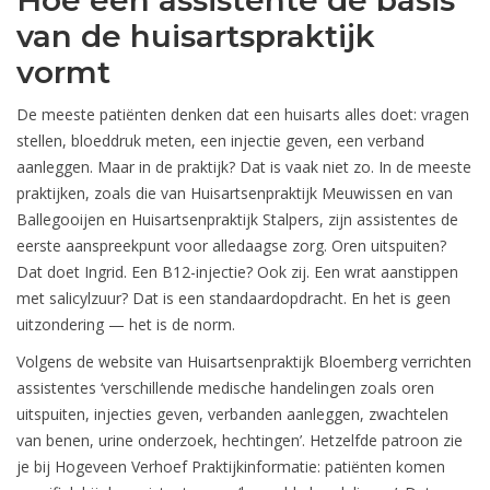
Hoe een assistente de basis
van de huisartspraktijk
vormt
De meeste patiënten denken dat een huisarts alles doet: vragen
stellen, bloeddruk meten, een injectie geven, een verband
aanleggen. Maar in de praktijk? Dat is vaak niet zo. In de meeste
praktijken, zoals die van
Huisartsenpraktijk Meuwissen en van
Ballegooijen
en
Huisartsenpraktijk Stalpers
, zijn assistentes de
eerste aanspreekpunt voor alledaagse zorg. Oren uitspuiten?
Dat doet Ingrid. Een B12-injectie? Ook zij. Een wrat aanstippen
met salicylzuur? Dat is een standaardopdracht. En het is geen
uitzondering — het is de norm.
Volgens de website van
Huisartsenpraktijk Bloemberg
verrichten
assistentes ‘verschillende medische handelingen zoals oren
uitspuiten, injecties geven, verbanden aanleggen, zwachtelen
van benen, urine onderzoek, hechtingen’. Hetzelfde patroon zie
je bij
Hogeveen Verhoef Praktijkinformatie
: patiënten komen