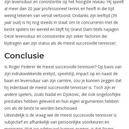
zijn levensduur en consistentie op het hoogste niveau. Hij speelt
al meer dan 20 jaar professioneel tennis en heeft in die tijd
weinig tekenen van verval vertoond. Ondanks zijn leeftijd (39
jaar oud) is hij nog steeds in staat om te concurreren met de
beste spelers ter wereld en blijft hij Grand Slam-titels najagen.
Deze levensduur en consistentie zijn zeker factoren die
bijdragen aan zijn status als de meest succesvolle tennisser.
Conclusie
Is Roger Federer de meest succesvolle tennisser? Op basis van
zijn indrukwekkende erelijst, speelstijl, impact op en naast de
baan en levensduur van zijn carrière, zou je kunnen zeggen dat
hij inderdaad de meest succesvolle tennisser is. Toch zijn er
andere spelers, zoals Nadal en Djokovic, die ook ongelooflijke
prestaties hebben geleverd en hun eigen argumenten hebben
om als de beste te worden beschouwd.
Uiteindelijk is de vraag wie de meest succesvolle tennisser is
subjectief en afhankelijk van persoonlijke voorkeuren en
meningen. Wat we echter wel kunnen zeggen, is dat Roger