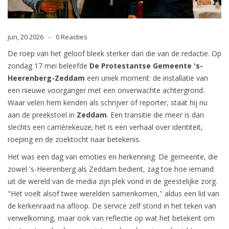
jun, 20 2026
0 Reacties
De roep van het geloof bleek sterker dan die van de redactie. Op
zondag 17 mei beleefde
De Protestantse Gemeente 's-
Heerenberg-Zeddam
een uniek moment: de installatie van
een nieuwe voorganger met een onverwachte achtergrond.
Waar velen hem kenden als schrijver of reporter, staat hij nu
aan de preekstoel in
Zeddam
. Een transitie die meer is dan
slechts een carrièrekeuze; het is een verhaal over identiteit,
roeping en de zoektocht naar betekenis.
Het was een dag van emoties en herkenning. De gemeente, die
zowel
's-Heerenberg
als Zeddam bedient, zag toe hoe iemand
uit de wereld van de media zijn plek vond in de geestelijke zorg.
"Het voelt alsof twee werelden samenkomen," aldus een lid van
de kerkenraad na afloop. De service zelf stond in het teken van
verwelkoming, maar ook van reflectie op wat het betekent om